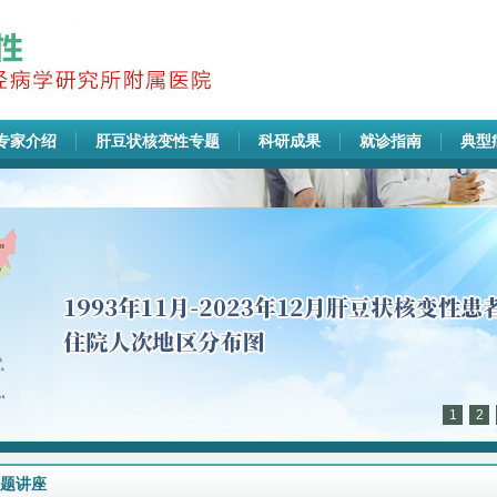
专家介绍
肝豆状核变性专题
科研成果
就诊指南
典型
1
2
题讲座