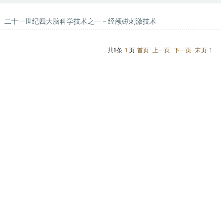
二十一世纪四大脑科学技术之一－经颅磁刺激技术
共
1
条
1
页
首页
上一页
下一页
末页